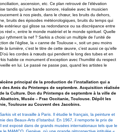
conciliation, ascension, etc. Ce plan retrouvé de l’élévation
tise tandis qu’une bande sonore, réalisée avec le musicien
doucement à nos pieds, dans le chœur, les bruits du dehors,
ne, bruits des épisodes météorologiques, bruits du temps qui
e extérieur qui glisse sa redondance ou sa discrépance entre
mps réel », entre le monde matériel et le monde spirituel. Quelle
ui rythment la nef ? Sarkis a choisi un multiple de l’unité de
ion de l’église, la « canne de Toulouse », soit un peu moins
e la lumière
, c’est le titre de cette œuvre, c’est aussi ce qu’elle
e. D’où les cordes à nœuds qui pendent le long des tubes et en
arkis habite ce monument d’exception avec l’humilité du respect
l éveille en lui. Le passé ne passe pas, quand les artistes le
écène principal de la production de l’installation qui a
n des Amis du Printemps de septembre. Acquisition réalisée
de la Culture. Don du Printemps de septembre à la ville de
 Abattoirs, Musée – Frac Occitanie, Toulouse. Dépôt les
anie, Toulouse au Couvent des Jacobins.
kis vit et travaille à Paris. Il étudie le français, la peinture et
émie des Beaux-Arts d’Istanbul. En 1967, il remporte le prix de
 Il est exposé dans de grands musées internationaux tels que le
e le MAMCO, Genève, où une grande rétrospective intitulée «