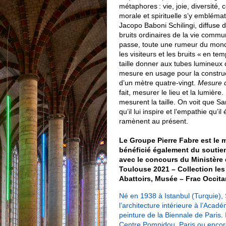
métaphores : vie, joie, diversité, 
morale et spirituelle s’y embléma
Jacopo Baboni Schilingi, diffuse 
bruits ordinaires de la vie commu
passe, toute une rumeur du mond
les visiteurs et les bruits « en te
taille donner aux tubes lumineux q
mesure en usage pour la construct
d’un mètre quatre-vingt.
Mesure d
fait, mesurer le lieu et la lumièr
mesurent la taille. On voit que S
qu’il lui inspire et l’empathie qu’i
ramènent au présent.
Le Groupe Pierre Fabre est le m
bénéficié également du soutie
avec le concours du Ministère 
Toulouse 2021 – Collection les
Abattoirs, Musée – Frac Occit
Né en 1938 à Istanbul (Turquie), Sar
l’architecture intérieure à l’Acad
peinture de la Biennale de Paris.
Centre Pompidou, Paris ou encor