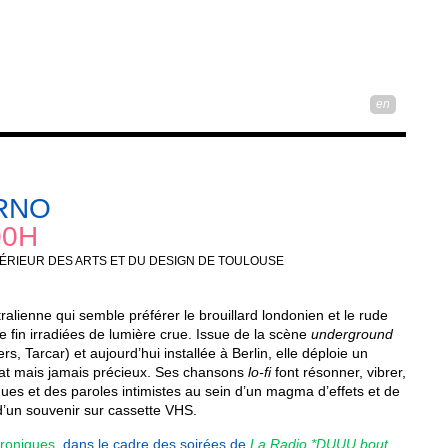
en
RNO
00H
PÉRIEUR DES ARTS ET DU DESIGN DE TOULOUSE
ralienne qui semble préférer le brouillard londonien et le rude
e fin irradiées de lumière crue. Issue de la scène
underground
, Tarcar) et aujourd’hui installée à Berlin, elle déploie un
icat mais jamais précieux. Ses chansons
lo-fi
font résonner, vibrer,
iques et des paroles intimistes au sein d’un magma d’effets et de
’un souvenir sur cassette VHS.
troniques
, dans le cadre des soirées de
La Radio *DUUU bout