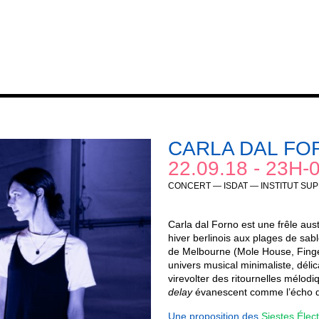
CARLA DAL FO
22.09.18 - 23H-
CONCERT — ISDAT — INSTITUT SU
Carla dal Forno est une frêle aust
hiver berlinois aux plages de sabl
de Melbourne (Mole House, Fingers
univers musical minimaliste, dél
virevolter des ritournelles mélod
delay
évanescent comme l’écho d
Une proposition des
Siestes Élec