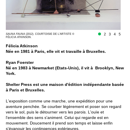
2
3
4
5
SAUNA FAUNA
(2012). COURTOISIE DE L’ARTISTE ©
FÉLICIA ATKINSON.
Félicia Atkinson
Née en 1981 à Paris, elle vit et travaille à Bruxelles.
Ryan Foerster
Né en 1983 à Newmarket (Etats-Unis), il vit à Brooklyn, New
York.
Shelter Press est une maison d'édition indépendante basée
à Paris et Bruxelles.​
L'exposition comme une marche, une expédition pour une
aventure penchée. Se courber légèrement et poser son regard
vers le sol, puis le détourner vers les parois. L'ouïe et
l'ensemble des sens s'animent. Celui qui regarde est en
mouvement. Doucement il prend son temps et laisse enfin
s'évanouir les contingences extérieures.