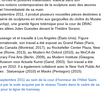
 formes et postures inattendues. Radical dans son
e nos notions contemporaines de la sculpture avec des œuvres
e et l’immédiateté de sa main.
tembre 2011, il produit plusieurs nouvelles pièces destinées à
 série de sculptures en écho aux gargouilles du cloître du Musée
yclop)
, une grande figure totémique pour la cour de DRAC
r les allées Jules Guesdes devant le Théâtre Sorano.
ago vit et travaille à Los Angeles (États-Unis). Figure
ernationale, son travail a été exposé au Grand Palais (Paris,
du Canada (Montréal, 2017), au Rockefeller Center Plaza, New
hese (Rome, 2013), au Modern Art Oxford (2010), au MoCA de
ary Fine Arts (Berlin, 2009), au Modern Institute (Glasgow,
Museum voor Actuele Kunst (Gand, 2003). Son travail a été
y en 2010. Il a également collaboré avec le New York Public Art
es :
Statuesque
(2010) et
Masks
(Pentagon) (2015).
eptembre 2011 au sein de la cour d'honneur de l'Hôtel Saint-
 par la suite acquise par le réseau Tisséo dans le cadre de sa
pour la ligne de tramway.