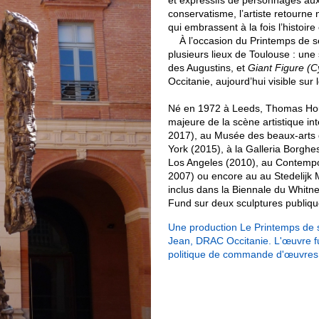
et expressifs de personnages aux
conservatisme, l’artiste retourn
qui embrassent à la fois l’histoir
À l’occasion du Printemps de sep
plusieurs lieux de Toulouse : une
des Augustins, et
Giant Figure (C
Occitanie, aujourd’hui visible su
Né en 1972 à Leeds, Thomas House
majeure de la scène artistique int
2017), au Musée des beaux-arts 
York (2015), à la Galleria Borg
Los Angeles (2010), au Contempor
2007) ou encore au au Stedelijk 
inclus dans la Biennale du Whitne
Fund sur deux sculptures publiqu
Une production Le Printemps de s
Jean, DRAC Occitanie. L'œuvre fut
politique de commande d'œuvres 