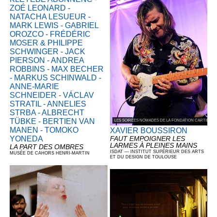
ZOÉ LEONARD -
NATACHA LESUEUR -
MARK LEWIS - GABRIEL
OROZCO - FRÉDÉRIC
MOSER & PHILIPPE
SCHWINGER - JACK
PIERSON - ANDREA
ROBBINS - MAX BECHER
- MARKUS SCHINWALD -
ANNE-MARIE
SCHNEIDER - VÁCLAV
STRATIL - ANNELIES
STRBA - ALBRECHT
TÜBKE - BERTIEN VAN
LES SOIRÉES NOMADES DE LA FONDATION CARTIER 
MANEN - TOMOKO
XAVIER BOUSSIRON
YONEDA
FAUT EMPOIGNER LES
LARMES À PLEINES MAINS
LA PART DES OMBRES
ISDAT — INSTITUT SUPÉRIEUR DES ARTS
MUSÉE DE CAHORS HENRI-MARTIN
ET DU DESIGN DE TOULOUSE