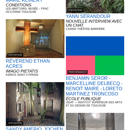
MARIE REINERT
CONDITIONS
LES ABATTOIRS, MUSÉE – FRAC
EXPOSITION
OCCITANIE TOULOUSE
YANN SÉRANDOUR
NOUVELLE INTERVIEW AVEC
UN CHAT
CASINO THÉÂTRE BARRIÈRE
EXPOSITION
RÉVÉREND ETHAN
ACRES
IMAGO PIETATIS
PERFORMANCE
ESPACE SAINT-CYPRIEN
BENJAMIN SEROR -
MARCELLINE DELBECQ -
BENOIT MAIRE - LORETO
MARTINEZ TRONCOSO
ÉCOLE PUBLIQUE
ISDAT — INSTITUT SUPÉRIEUR DES ARTS
ET DU DESIGN DE TOULOUSE
EXPOSITION
SANDY AMERIO, JOCHEN