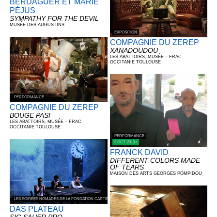
BERDAGUER ET MARIE
PÉJUS
SYMPATHY FOR THE DEVIL
MUSÉE DES AUGUSTINS
EXPOSITION
COMPAGNIE DU ZEREP
XANADOUDOU
LES ABATTOIRS, MUSÉE – FRAC
OCCITANIE TOULOUSE
PERFORMANCE
COMPAGNIE DU ZEREP
BOUGE PAS!
LES ABATTOIRS, MUSÉE – FRAC
OCCITANIE TOULOUSE
PERFORMANCE
9 OCT. 2010 •
FRANCK DAVID
DIFFERENT COLORS MADE
OF TEARS
MAISON DES ARTS GEORGES POMPIDOU
LES SOIRÉES NOMADES DE LA FONDATION CARTIER POUR L’ART CONTEMPORAIN
DAS PLATEAU