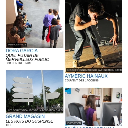
PERFORMANCE
DORA GARCIA
QUEL PUTAIN DE
MERVEILLEUX PUBLIC
BBB CENTRE D'ART
LES SOIRÉES NOMADES DE LA FONDATION CARTIER 
AYMERIC HAINAUX
COUVENT DES JACOBINS
LES SOIRÉES NOMADES DE LA FONDATION CARTIER POUR L’ART CONTEMPORAIN
GRAND MAGASIN
LES ROIS DU SUSPENSE
EXPOSITION
TNT