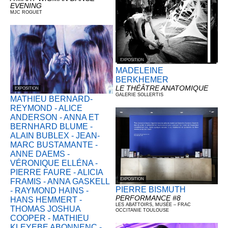
EVENING
MJC ROGUET
EXPOSITION
MADELEINE
BERKHEMER
LE THÉÂTRE ANATOMIQUE
EXPOSITION
GALERIE SOLLERTIS
MATHIEU BERNARD-
REYMOND - ALICE
ANDERSON - ANNA ET
BERNHARD BLUME -
ALAIN BUBLEX - JEAN-
MARC BUSTAMANTE -
ANNE DAEMS -
VÉRONIQUE ELLÉNA -
PIERRE FAURE - ALICIA
EXPOSITION
FRAMIS - ANNA GASKELL
PIERRE BISMUTH
- RAYMOND HAINS -
PERFORMANCE #8
HANS HEMMERT -
LES ABATTOIRS, MUSÉE – FRAC
THOMAS JOSHUA
OCCITANIE TOULOUSE
COOPER - MATHIEU
KLEYEBE ABONNENC -