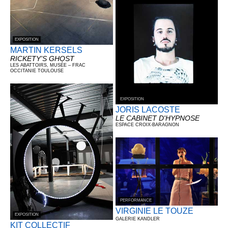
EXPOSITION
MARTIN KERSELS
RICKETY’S GHOST
LES ABATTOIRS, MUSÉE – FRAC
OCCITANIE TOULOUSE
EXPOSITION
JORIS LACOSTE
LE CABINET D'HYPNOSE
ESPACE CROIX-BARAGNON
PERFORMANCE
VIRGINIE LE TOUZE
EXPOSITION
GALERIE KANDLER
KIT COLLECTIF