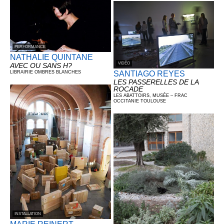
PERFORMANCE
NATHALIE QUINTANE
VIDÉO
AVEC OU SANS H?
SANTIAGO REYES
LIBRAIRIE OMBRES BLANCHES
LES PASSERELLES DE LA
ROCADE
LES ABATTOIRS, MUSÉE – FRAC
OCCITANIE TOULOUSE
INSTALLATION