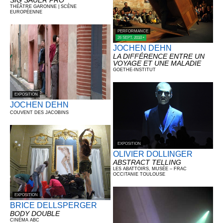
SIG SAUER PRO
THÉÂTRE GARONNE | SCÈNE
EUROPÉENNE
PERFORMANCE
26 SEPT. 2010 •
JOCHEN DEHN
LA DIFFÉRENCE ENTRE UN
VOYAGE ET UNE MALADIE
GOETHE-INSTITUT
EXPOSITION
JOCHEN DEHN
COUVENT DES JACOBINS
EXPOSITION
OLIVIER DOLLINGER
ABSTRACT TELLING
LES ABATTOIRS, MUSÉE – FRAC
OCCITANIE TOULOUSE
EXPOSITION
BRICE DELLSPERGER
BODY DOUBLE
CINÉMA ABC