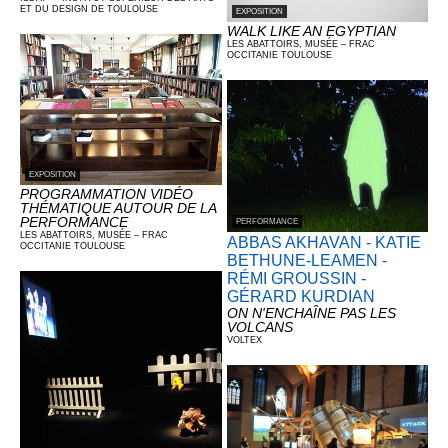
ET DU DESIGN DE TOULOUSE
EXPOSITION
WALK LIKE AN EGYPTIAN
LES ABATTOIRS, MUSÉE – FRAC
OCCITANIE TOULOUSE
EXPOSITION
PROGRAMMATION VIDÉO
THÉMATIQUE AUTOUR DE LA
PERFORMANCE
PERFORMANCE
LES ABATTOIRS, MUSÉE – FRAC
ABBAS AKHAVAN - KATIE
OCCITANIE TOULOUSE
BETHUNE-LEAMEN -
RÉMI GROUSSIN -
GÉRARD KURDIAN
ON N'ENCHAÎNE PAS LES
VOLCANS
VOLTEX