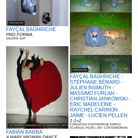
EXPOSITION
FAYÇAL BAGHRICHE
PRO FORMA
GALERIE GHP
EXPOSITION
FAYÇAL BAGHRICHE -
STÉPHANE BÉRARD -
JULIEN BISMUTH -
MASSIMO FURLAN -
CHRISTIAN JANKOWSKI -
ERIC MADELEINE -
RAYCHEL CARRION
JAIME - LUCIEN PELLEN
1-1=2
FONDATION D'ENTREPRISE ESPACE
LES SOIRÉES NOMADES DE LA FONDATION CARTIER POUR L’ART CONTEMPORAIN
ÉCUREUIL POUR L'ART CONTEMPORAIN
FABIÁN BARBA
A MARY WIGMAN DANCE