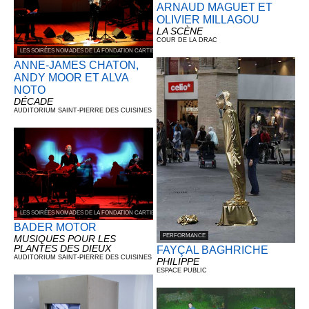
ARNAUD MAGUET ET
OLIVIER MILLAGOU
LA SCÈNE
COUR DE LA DRAC
LES SOIRÉES NOMADES DE LA FONDATION CARTIER POUR L’ART CONTEMPORAIN
ANNE-JAMES CHATON,
ANDY MOOR ET ALVA
NOTO
DÉCADE
AUDITORIUM SAINT-PIERRE DES CUISINES
LES SOIRÉES NOMADES DE LA FONDATION CARTIER POUR L’ART CONTEMPORAIN
BADER MOTOR
PERFORMANCE
MUSIQUES POUR LES
PLANTES DES DIEUX
FAYÇAL BAGHRICHE
AUDITORIUM SAINT-PIERRE DES CUISINES
PHILIPPE
ESPACE PUBLIC