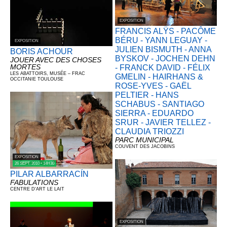
EXPOSITION
FRANCIS ALŸS - PACÔME
BÉRU - YANN LEGUAY -
EXPOSITION
JULIEN BISMUTH - ANNA
BORIS ACHOUR
BYSKOV - JOCHEN DEHN
JOUER AVEC DES CHOSES
MORTES
- FRANCK DAVID - FÉLIX
LES ABATTOIRS, MUSÉE – FRAC
GMELIN - HAIRHANS &
OCCITANIE TOULOUSE
ROSE-YVES - GAËL
PELTIER - HANS
SCHABUS - SANTIAGO
SIERRA - EDUARDO
SRUR - JAVIER TELLEZ -
CLAUDIA TRIOZZI
PARC MUNICIPAL
COUVENT DES JACOBINS
EXPOSITION
26 SEPT. 2010 • 14H30
PILAR ALBARRACÍN
FABULATIONS
CENTRE D'ART LE LAIT
EXPOSITION