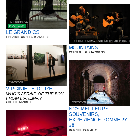
PERFORMANCE
14 OCT. 2010 •
LE GRAND OS
LIBRAIRIE OMBRES BLANCHES
LES SOIRÉES NOMADES DE LA FONDATION CARTIER 
MOUNTAINS
COUVENT DES JACOBINS
EXPOSITION
VIRGINIE LE TOUZE
WHO’S AFRAID OF THE BOY
FROM IPANEMA ?
GALERIE KANDLER
EXPOSITION
NOS MEILLEURS
SOUVENIRS,
EXPÉRIENCE POMMERY
#8
DOMAINE POMMERY