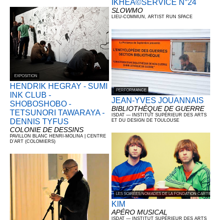
IKHÉA©SERVICE N°24
SLOWMO
LIEU-COMMUN, ARTIST RUN SPACE
EXPOSITION
HENDRIK HEGRAY - SUMI
PERFORMANCE
INK CLUB -
JEAN-YVES JOUANNAIS
SHOBOSHOBO -
BIBLIOTHÈQUE DE GUERRE
TETSUNORI TAWARAYA -
ISDAT — INSTITUT SUPÉRIEUR DES ARTS
DENNIS TYFUS
ET DU DESIGN DE TOULOUSE
COLONIE DE DESSINS
PAVILLON BLANC HENRI-MOLINA | CENTRE
D’ART (COLOMIERS)
LES SOIRÉES NOMADES DE LA FONDATION CARTIER 
KIM
APÉRO MUSICAL
ISDAT — INSTITUT SUPÉRIEUR DES ARTS