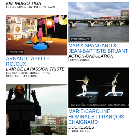
KIM INDIGO TIGA
LIEU-COMMUN, ARTIST RUN SPACE
PERFORMANCE
MARIA SPANGARO &
JEAN-BAPTISTE BRUANT
EXPOSITION
ACTION-ONDULATION
ARNAUD LABELLE-
ESPACE PUBLIC
ROJOUX
L’AIR DE LA PASSION TRISTE
LES ABATTOIRS, MUSÉE – FRAC
OCCITANIE TOULOUSE
LES SOIRÉES NOMADES DE LA FONDATION CARTIER 
MARIE-CAROLINE
HOMINAL ET FRANÇOIS
CHAIGNAUD
DUCHESSES
STUDIO DU CDC