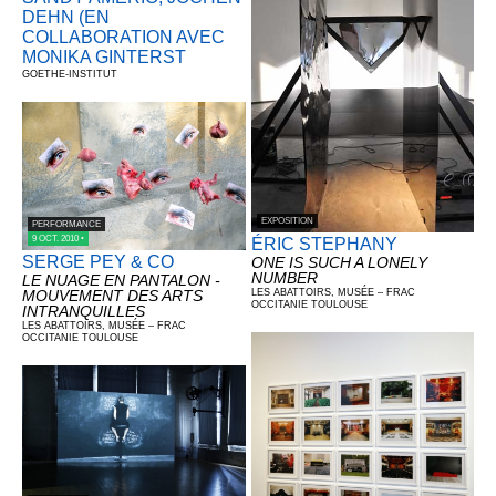
DEHN (EN
COLLABORATION AVEC
MONIKA GINTERST
GOETHE-INSTITUT
EXPOSITION
PERFORMANCE
9 OCT. 2010 •
ÉRIC STEPHANY
SERGE PEY & CO
ONE IS SUCH A LONELY
NUMBER
LE NUAGE EN PANTALON -
LES ABATTOIRS, MUSÉE – FRAC
MOUVEMENT DES ARTS
OCCITANIE TOULOUSE
INTRANQUILLES
LES ABATTOIRS, MUSÉE – FRAC
OCCITANIE TOULOUSE