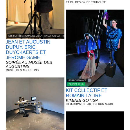
ET DU DESIGN DE TOULOUSE
LES SOIRÉES NOMADES DE LA FONDATION CARTIER POUR L’ART CONTEMPORAIN
JEAN ET AUGUSTIN
DUPUY, ERIC
DUYCKAERTS ET
JÉRÔME GAME
SOIRÉE AU MUSÉE DES
AUGUSTINS
MUSÉE DES AUGUSTINS
PERFORMANCE
24 SEPT. 2010 •
KIT COLLECTIF ET
ROMAIN LALIRE
KIMINDI GOTIGA
LIEU-COMMUN, ARTIST RUN SPACE