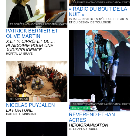
LES SOIRÉES NOMADES DE LA FONDATION CARTIER 
« RADIO DU BOUT DE LA
NUIT »
ISDAT — INSTITUT SUPÉRIEUR DES ARTS
ET DU DESIGN DE TOULOUSE
LES SOIRÉES NOMADES DE LA FONDATION CARTIER POUR L’ART CONTEMPORAIN
PATRICK BERNIER ET
OLIVE MARTIN
X.ET Y. C/PRÉFET DE…,
PLAIDOIRIE POUR UNE
JURISPRUDENCE
HÔPITAL LA GRAVE
PERFORMANCE
NICOLAS PUYJALON
LES SOIRÉES NOMADES DE LA FONDATION CARTIER 
1ER OCT. 2010 •
LA FORTUNE
RÉVÉREND ETHAN
GALERIE LEMNISCATE
ACRES
HEXAGRAMMATON
LE CHAPEAU ROUGE