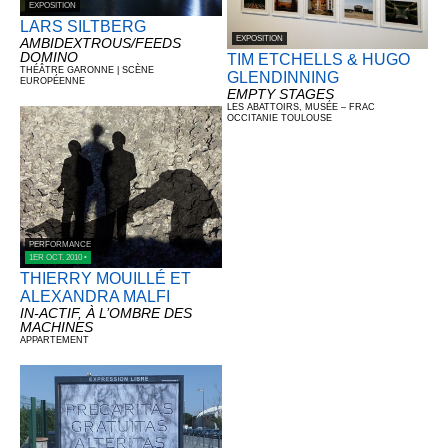
EXPOSITION
LARS SILTBERG
EXPOSITION
AMBIDEXTROUS/FEEDS
DOMINO
TIM ETCHELLS & HUGO
THÉÂTRE GARONNE | SCÈNE
GLENDINNING
EUROPÉENNE
EMPTY STAGES
LES ABATTOIRS, MUSÉE – FRAC
OCCITANIE TOULOUSE
PERFORMANCE
1ER OCT. 2010 •
THIERRY MOUILLÉ ET
ALEXANDRA MALFI
IN-ACTIF, À L’OMBRE DES
MACHINES
APPARTEMENT