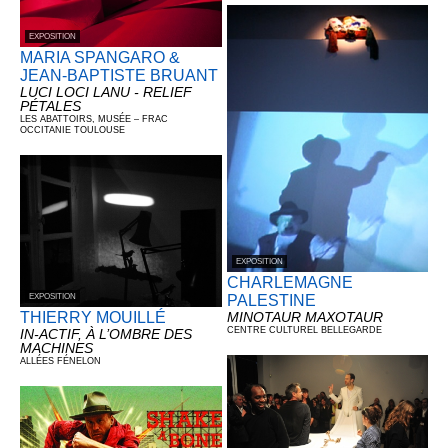
EXPOSITION
MARIA SPANGARO &
JEAN-BAPTISTE BRUANT
LUCI LOCI LANU - RELIEF
PÉTALES
LES ABATTOIRS, MUSÉE – FRAC
OCCITANIE TOULOUSE
EXPOSITION
CHARLEMAGNE
EXPOSITION
PALESTINE
THIERRY MOUILLÉ
MINOTAUR MAXOTAUR
CENTRE CULTUREL BELLEGARDE
IN-ACTIF, À L’OMBRE DES
MACHINES
ALLÉES FÉNELON