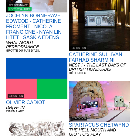
PERFORMANCE
7 OCT. 2010 • 17H30
JOCELYN BONNERAVE -
EDWOOD - CATHERINE
FROMENT - NICOLA
FRANGIONE - NYAN LIN
HTET - SASKIA EDENS
WHAT ABOUT
PERFORMANCE
EXPOSITION
GROTTE DU MAS-D'AZIL
CATHERINE SULLIVAN,
FARHAD SHARMINI
NEST I - THE LAST DAYS OF
BRITISH HONDURAS
HÔTEL-DIEU
EXPOSITION
OLIVIER CADIOT
DRIVE-IN
CINÉMA ABC
EXPOSITION
SPARTACUS CHETWYND
THE HELL MOUTH AND
GIOTTO’S PLAY