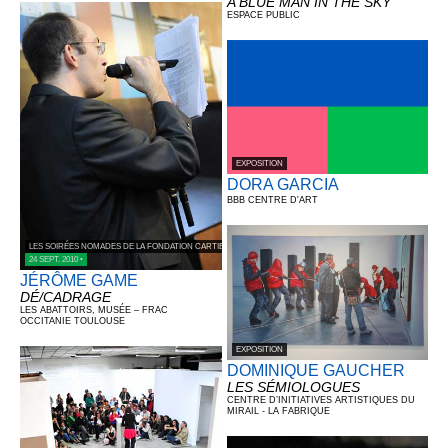
A BLUE MAN IN THE SKY
ESPACE PUBLIC
EXPOSITION
DORA GARCIA
BBB CENTRE D'ART
LES SOIRÉES NOMADES DE LA FONDATION CARTIER POUR L’ART CONTEMPORAIN
24 SEPT. 2010 •
JÉRÔME GAME
DÉ/CADRAGE
LES ABATTOIRS, MUSÉE – FRAC
OCCITANIE TOULOUSE
EXPOSITION
DOMINIQUE GAUCHER
LES SÉMIOLOGUES
CENTRE D’INITIATIVES ARTISTIQUES DU
MIRAIL - LA FABRIQUE