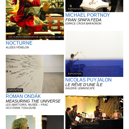
EXPOSITION
MICHAEL PORTNOY
FRAN SPAFA FEDA
ESPACE CROIX-BARAGNON
LES SOIRÉES NOMADES DE LA FONDATION CARTIER POUR L’ART CONTEMPORAIN
NOCTURNE
ALLÉES FÉNELON
EXPOSITION
NICOLAS PUYJALON
LE RÊVE D’UNE ÎLE
GALERIE LEMNISCATE
EXPOSITION
ROMAN ONDÁK
MEASURING THE UNIVERSE
LES ABATTOIRS, MUSÉE – FRAC
OCCITANIE TOULOUSE