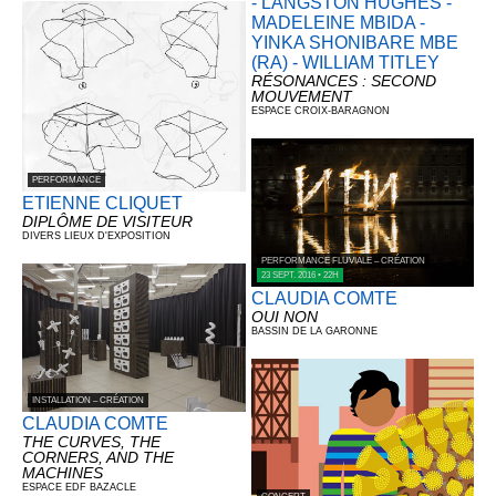
- LANGSTON HUGHES -
MADELEINE MBIDA -
YINKA SHONIBARE MBE
(RA) - WILLIAM TITLEY
RÉSONANCES : SECOND
MOUVEMENT
ESPACE CROIX-BARAGNON
PERFORMANCE
ETIENNE CLIQUET
DIPLÔME DE VISITEUR
DIVERS LIEUX D'EXPOSITION
PERFORMANCE FLUVIALE – CRÉATION
23 SEPT. 2016 • 22H
CLAUDIA COMTE
OUI NON
BASSIN DE LA GARONNE
INSTALLATION – CRÉATION
CLAUDIA COMTE
THE CURVES, THE
CORNERS, AND THE
MACHINES
ESPACE EDF BAZACLE