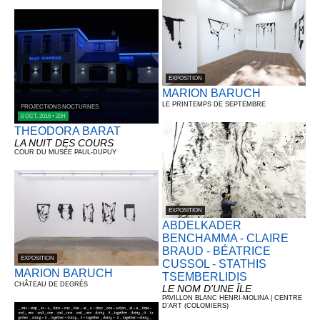
raconter le monde autrement.
Marie-Thérèse Perrin
Présidente-fondatrice
EXPOSITION
MARION BARUCH
LE PRINTEMPS DE SEPTEMBRE
PROJECTIONS NOCTURNES
8 OCT. 2016 • 20H
THEODORA BARAT
LA NUIT DES COURS
COUR DU MUSÉE PAUL-DUPUY
EXPOSITION
ABDELKADER
BENCHAMMA - CLAIRE
BRAUD - BÉATRICE
EXPOSITION
CUSSOL - STATHIS
MARION BARUCH
TSEMBERLIDIS
CHÂTEAU DE DEGRÉS
LE NOM D'UNE ÎLE
PAVILLON BLANC HENRI-MOLINA | CENTRE
D’ART (COLOMIERS)