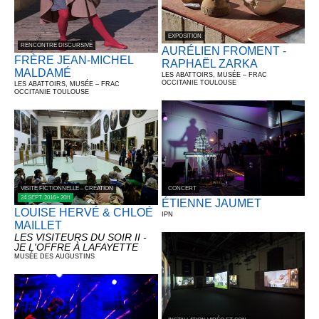
EXPOSITION
RENCONTRE DISCURSIVE
AURÉLIEN FROMENT -
FRÈRE JEAN-MICHEL
RAPHAËL ZARKA
MALDAMÉ
LES ABATTOIRS, MUSÉE – FRAC
OCCITANIE TOULOUSE
LES ABATTOIRS, MUSÉE – FRAC
OCCITANIE TOULOUSE
CONCERT
VISITE FICTIONNELLE – CRÉATION
24 SEPT. 2016 • 20H
ÉTIENNE JAUMET
LOUISE HERVÉ & CHLOÉ
IPN
MAILLET
LES VISITEURS DU SOIR II -
JE L'OFFRE À LAFAYETTE
MUSÉE DES AUGUSTINS