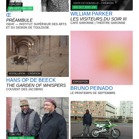
VISITE FICTIONNELLE – CRÉATION
CONCERT
1ER OCT. 2016 • 19H
1ER OCT. 2016 • 21H
WILLIAM PARKER
Œ
LES VISITEURS DU SOIR III
PRÉAMBULE
CAFÉ GARONNE | THÉÂTRE GARONNE
ISDAT — INSTITUT SUPÉRIEUR DES ARTS
ET DU DESIGN DE TOULOUSE
INSTALLATION – CRÉATION
HANS OP DE BEECK
EXPOSITION
THE GARDEN OF WHISPERS
BRUNO PEINADO
COUVENT DES JACOBINS
LE PRINTEMPS DE SEPTEMBRE
CONCERT
30 SEPT. 2016 • 20H30