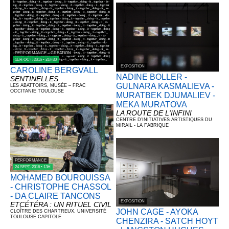
PERFORMANCE – CRÉATION
1ER OCT. 2016 • 21H30
EXPOSITION
CAROLINE BERGVALL
NADINE BOLLER -
SENTINELLES
GULNARA KASMALIEVA -
LES ABATTOIRS, MUSÉE – FRAC
OCCITANIE TOULOUSE
MURATBEK DJUMALIEV -
MEKA MURATOVA
LA ROUTE DE L'INFINI
CENTRE D’INITIATIVES ARTISTIQUES DU
MIRAIL - LA FABRIQUE
PERFORMANCE
24 SEPT. 2016 • 13H
MOHAMED BOUROUISSA
- CHRISTOPHE CHASSOL
- DA CLAIRE TANCONS
EXPOSITION
ETCÉTÉRA : UN RITUEL CIVIL
JOHN CAGE - AYOKA
CLOÎTRE DES CHARTREUX, UNIVERSITÉ
TOULOUSE CAPITOLE
CHENZIRA - SATCH HOYT