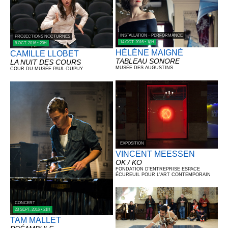
INSTALLATION – PERFORMANCE
PROJECTIONS NOCTURNES
14 OCT. 2016 • 18H
8 OCT. 2016 • 20H
HÉLÈNE MAIGNÉ
CAMILLE LLOBET
TABLEAU SONORE
LA NUIT DES COURS
MUSÉE DES AUGUSTINS
COUR DU MUSÉE PAUL-DUPUY
EXPOSITION
VINCENT MEESSEN
OK / KO
FONDATION D'ENTREPRISE ESPACE
ÉCUREUIL POUR L'ART CONTEMPORAIN
CONCERT
23 SEPT. 2016 • 21H
TAM MALLET