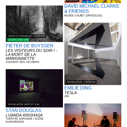
CONCERT
DAVID MICHAEL CLARKE
& FRIENDS
MUSÉE CALBET (GRISOLLES)
VISITE FICTIONNELLE – CRÉATION
24 SEPT. 2016 • 16H
PIETER DE BUYSSER
LES VISITEURS DU SOIR I -
LA MORT DE LA
MARIONNETTE
COUVENT DES JACOBINS
INSTALLATION – CRÉATION
EMILIE DING
TESLA
IPN
INSTALLATION VIDÉO ET SON
STAN DOUGLAS
LUANDA-KINSHASA
THÉÂTRE GARONNE | SCÈNE
EUROPÉENNE