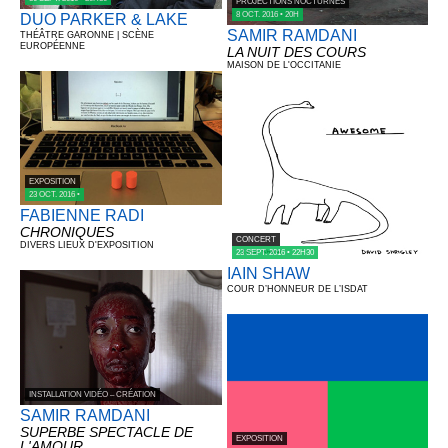
PROJECTIONS NOCTURNES
8 OCT. 2016 • 20H
DUO PARKER & LAKE
SAMIR RAMDANI
THÉÂTRE GARONNE | SCÈNE
EUROPÉENNE
LA NUIT DES COURS
MAISON DE L'OCCITANIE
EXPOSITION
23 OCT. 2016 •
FABIENNE RADI
CHRONIQUES
CONCERT
DIVERS LIEUX D'EXPOSITION
23 SEPT. 2016 • 22H30
IAIN SHAW
COUR D’HONNEUR DE L’ISDAT
INSTALLATION VIDÉO – CRÉATION
SAMIR RAMDANI
SUPERBE SPECTACLE DE
EXPOSITION
L'AMOUR