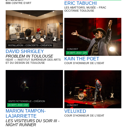
ERIC TABUCHI
BBB CENTRE D'ART
LES ABATTOIRS, MUSÉE – FRAC
OCCITANIE TOULOUSE
INSTALLATION – CONCERTS – CRÉATION
CONCERT
DAVID SHRIGLEY
24 SEPT. 2016 • 22H
PROBLEM IN TOULOUSE
KAIN THE POET
ISDAT — INSTITUT SUPÉRIEUR DES ARTS
ET DU DESIGN DE TOULOUSE
COUR D’HONNEUR DE L’ISDAT
VISITE FICTIONNELLE – CRÉATION
24 SEPT. 2016 • 21H
CONCERT
MARION TAMPON-
VELUXED
LAJARRIETTE
COUR D’HONNEUR DE L’ISDAT
LES VISITEURS DU SOIR III -
NIGHT RUNNER