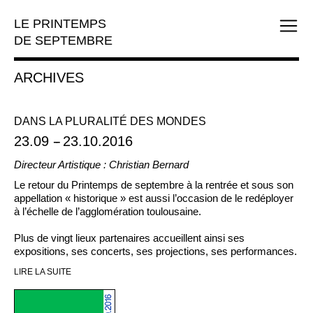
LE PRINTEMPS
DE SEPTEMBRE
ARCHIVES
DANS LA PLURALITÉ DES MONDES
23.09
--
23.10.2016
Directeur Artistique : Christian Bernard
Le retour du Printemps de septembre à la rentrée et sous son
appellation « historique » est aussi l’occasion de le redéployer
à l’échelle de l’agglomération toulousaine.
Plus de vingt lieux partenaires accueillent ainsi ses
expositions, ses concerts, ses projections, ses performances.
LIRE LA SUITE
Cette constellation de manifestations rassemble 136 artistes
invités par le festival et une douzaine de commissaires
associés, pour « affecter la ville » quatre semaines durant.