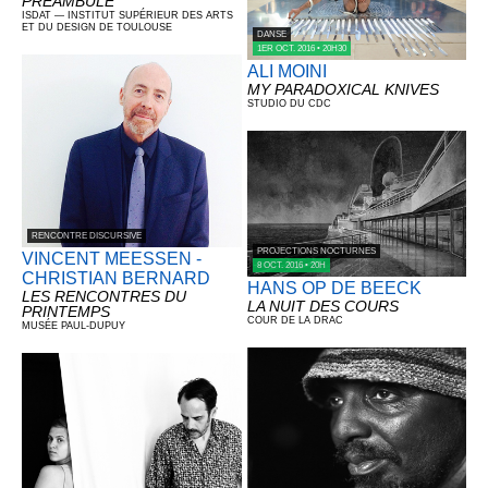
PRÉAMBULE
ISDAT — INSTITUT SUPÉRIEUR DES ARTS
ET DU DESIGN DE TOULOUSE
DANSE
1ER OCT. 2016 • 20H30
ALI MOINI
MY PARADOXICAL KNIVES
STUDIO DU CDC
RENCONTRE DISCURSIVE
PROJECTIONS NOCTURNES
VINCENT MEESSEN -
8 OCT. 2016 • 20H
CHRISTIAN BERNARD
HANS OP DE BEECK
LES RENCONTRES DU
LA NUIT DES COURS
PRINTEMPS
COUR DE LA DRAC
MUSÉE PAUL-DUPUY