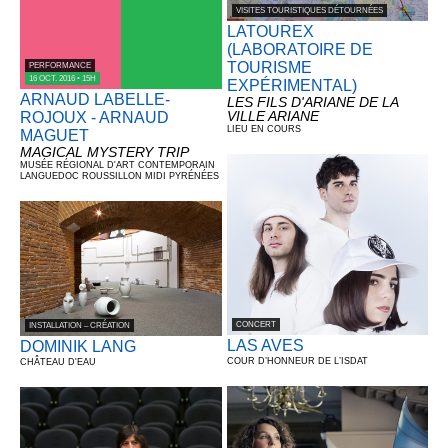
VISITES TOURISTIQUES DÉTOURNÉES
LATOUREX
(LABORATOIRE DE
TOURISME
PERFORMANCE
16 OCT. 2016 • 15H
EXPÉRIMENTAL)
ARNAUD LABELLE-
LES FILS D'ARIANE DE LA
VILLE ARIANE
ROJOUX - ARNAUD
LIEU EN COURS
MAGUET
MAGICAL MYSTERY TRIP
MUSÉE RÉGIONAL D'ART CONTEMPORAIN
LANGUEDOC ROUSSILLON MIDI PYRÉNÉES
CONCERT
INSTALLATION – CRÉATION
LAS AVES
DOMINIK LANG
COUR D’HONNEUR DE L’ISDAT
CHÂTEAU D'EAU