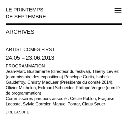
LE PRINTEMPS
DE SEPTEMBRE
ARCHIVES
ARTIST COMES FIRST
24.05
--
23.06.2013
PROGRAMMATION
Jean-Marc Bustamante (directeur du festival), Thierry Leviez
(commissaire des expositions) Penelope Curtis, Isabelle
Gaudefroy, Christy MacLear (Présidente du comité 2014),
Olivier Michelon, Eckhard Schneider, Philippe Vergne (comité
de programmation)
Commissaires parcours associé : Cécile Poblon, Fraçoise
Lacoste, Sylvie Corroler, Manuel Pomar, Claus Sauer
LIRE LA SUITE
Depuis sa création, Le Printemps de septembre a toujours eu
à cœur de se renouveler régulièrement. En 2013, il se
métamorphose : nouvelle direction, nouvelles dates, nouveau