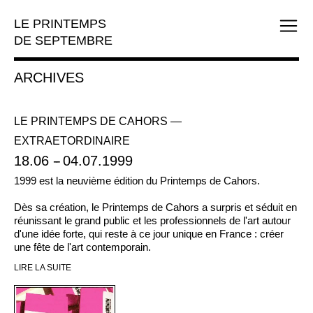
LE PRINTEMPS
DE SEPTEMBRE
ARCHIVES
LE PRINTEMPS DE CAHORS —
EXTRAETORDINAIRE
18.06
--
04.07.1999
1999 est la neuvième édition du Printemps de Cahors.
Dès sa création, le Printemps de Cahors a surpris et séduit en
réunissant le grand public et les professionnels de l'art autour
d'une idée forte, qui reste à ce jour unique en France : créer
une fête de l'art contemporain.
LIRE LA SUITE
Cette volonté d'ouvrir le champ des arts visuels, à travers la
présentation des oeuvres d'une trentaine d'artistes
internationaux au plus large public, s'est traduite d'abord par la