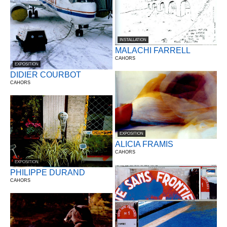
INSTALLATION
MALACHI FARRELL
CAHORS
EXPOSITION
DIDIER COURBOT
CAHORS
EXPOSITION
ALICIA FRAMIS
CAHORS
EXPOSITION
PHILIPPE DURAND
CAHORS