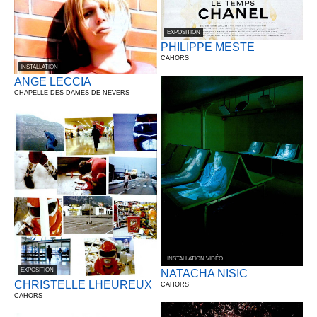
EXPOSITION
PHILIPPE MESTE
CAHORS
INSTALLATION
ANGE LECCIA
CHAPELLE DES DAMES-DE-NEVERS
INSTALLATION VIDÉO
EXPOSITION
NATACHA NISIC
CHRISTELLE LHEUREUX
CAHORS
CAHORS